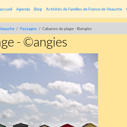
accueil
Agenda
Blog
Activités de Familles de France de Veauche
e Veauche
Paysages
Cabanes de plage - ©angies
ge - ©angies